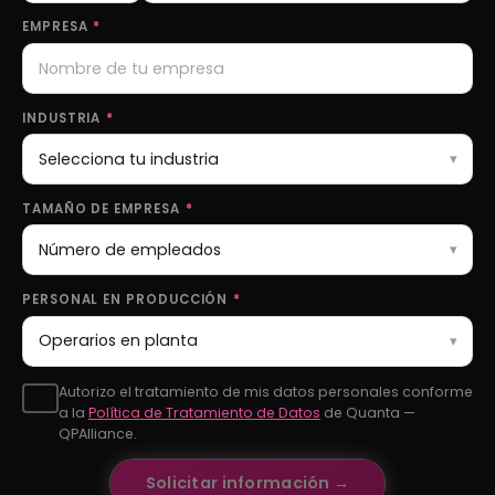
EMPRESA
*
INDUSTRIA
*
TAMAÑO DE EMPRESA
*
PERSONAL EN PRODUCCIÓN
*
Autorizo el tratamiento de mis datos personales conforme
a la
Política de Tratamiento de Datos
de Quanta —
QPAlliance.
Solicitar información →